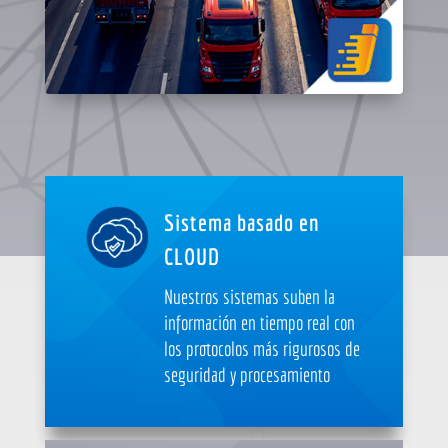
Sistema basado en
CLOUD
Nuestros sistemas suben la
información en tiempo real con
los protocolos más rigurosos de
seguridad y procesamiento