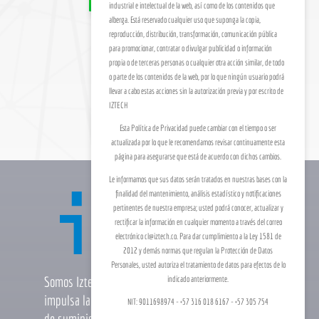
industrial e intelectual de la web, así como de los contenidos que
alberga. Está reservado cualquier uso que suponga la copia,
reproducción, distribución, transformación, comunicación pública
para promocionar, contratar o divulgar publicidad o información
propia o de terceras personas o cualquier otra acción similar, de todo
o parte de los contenidos de la web, por lo que ningún usuario podrá
llevar a cabo estas acciones sin la autorización previa y por escrito de
IZTECH
Esta Política de Privacidad puede cambiar con el tiempo o ser
actualizada por lo que le recomendamos revisar continuamente esta
página para asegurarse que está de acuerdo con dichos cambios.
Le informamos que sus datos serán tratados en nuestras bases con la
finalidad del mantenimiento, análisis estadístico y notificaciones
pertinentes de nuestra empresa; usted podrá conocer, actualizar y
rectificar la información en cualquier momento a través del correo
electrónico cl@iztech.co. Para dar cumplimiento a la Ley 1581 de
2012 y demás normas que regulan la Protección de Datos
Personales, usted autoriza el tratamiento de datos para efectos de lo
Somos Iztech, una compañía de tecnología que
indicado anteriormente.
impulsa la optimización integral de la cadena
NIT: 9011698974 - +57 316 018 6167 - +57 305 754
de suministro. Nuestro software especializado,