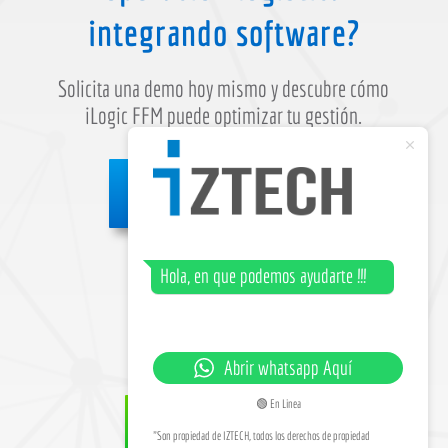
integrando software?
Solicita una demo hoy mismo y descubre cómo
iLogic FFM puede optimizar tu gestión.
Contáctanos
Hola, en que podemos ayudarte !!!
Abrir whatsapp Aquí
🟢 En Linea
Ir a WhatsApp
"Son propiedad de IZTECH, todos los derechos de propiedad