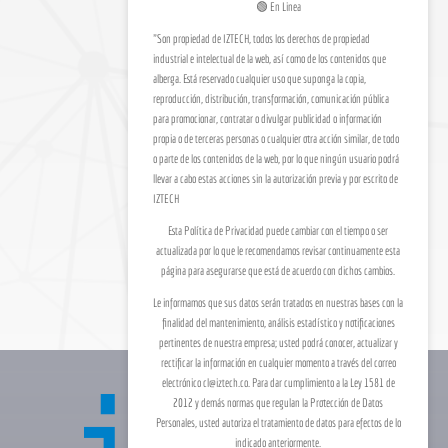
🟢 En Linea
"Son propiedad de IZTECH, todos los derechos de propiedad
industrial e intelectual de la web, así como de los contenidos que
alberga. Está reservado cualquier uso que suponga la copia,
reproducción, distribución, transformación, comunicación pública
Ir a WhatsApp
para promocionar, contratar o divulgar publicidad o información
propia o de terceras personas o cualquier otra acción similar, de todo
o parte de los contenidos de la web, por lo que ningún usuario podrá
llevar a cabo estas acciones sin la autorización previa y por escrito de
IZTECH
Esta Política de Privacidad puede cambiar con el tiempo o ser
actualizada por lo que le recomendamos revisar continuamente esta
página para asegurarse que está de acuerdo con dichos cambios.
Le informamos que sus datos serán tratados en nuestras bases con la
finalidad del mantenimiento, análisis estadístico y notificaciones
pertinentes de nuestra empresa; usted podrá conocer, actualizar y
rectificar la información en cualquier momento a través del correo
electrónico cl@iztech.co. Para dar cumplimiento a la Ley 1581 de
2012 y demás normas que regulan la Protección de Datos
Personales, usted autoriza el tratamiento de datos para efectos de lo
indicado anteriormente.